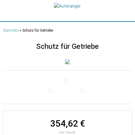
Direkt
zum
Inhalt
Startseite
» Schutz für Getriebe
Sie sind hier
Schutz für Getriebe
354,62 €
inkl. MwSt.