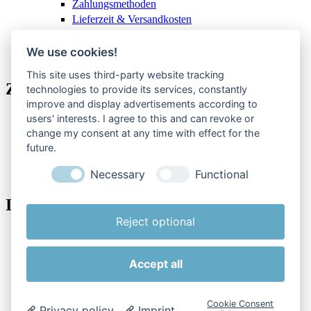
Zahlungsmethoden
Lieferzeit & Versandkosten
Service & support
Vertrag widerrufen
We use cookies!
This site uses third-party website tracking
Zahlungsmethoden
technologies to provide its services, constantly
improve and display advertisements according to
users' interests. I agree to this and can revoke or
MasterCard
change my consent at any time with effect for the
PayPal
future.
Visa
American Express
Necessary
Functional
In Verbindung bleiben
Reject optional
Like us on Facebook
Follow Us on Twitter
Accept all
Follow Us on Instagram
WhatsApp Message
Cookie Consent
Privacy policy
Imprint